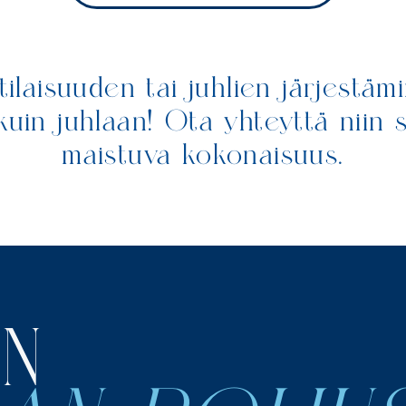
tilaisuuden tai juhlien järjestäm
 kuin juhlaan! Ota yhteyttä niin
maistuva kokonaisuus.
N