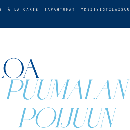
S
À LA CARTE
TAPAHTUMAT
YKSITYISTILAISU
LOA
PUUMALAN
POIJUUN