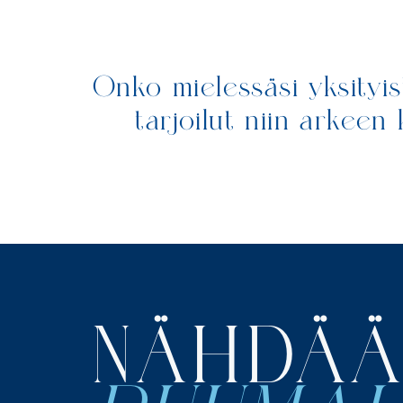
Onko mielessäsi yksityis
tarjoilut niin arkeen
NÄHDÄÄ