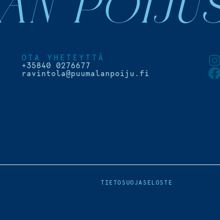
AN POIJU
OTA YHETEYTTÄ
+35840 0276677
ravintola@puumalanpoiju.fi
TIETOSUOJASELOSTE